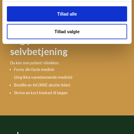
for sociale medier, annonceringspartnere og
analysepartnere. Vores partnere kan kombinere disse

Tillad alle
data med andre oplysninger, du har givet dem, eller som
de har indsamlet fra din brug af deres tjenester.
Tillad valgte
Log på
selvbetjening
Du kan som patient i klinikken:
Forny din faste medicin
(dog ikke vanedannende medicin)
Bestille en tid (IKKE akutte tider)
Skrive en kort besked til lægen