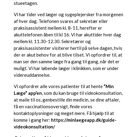
stueetagen.
Vi har tider ved læger og sygeplejersker fra morgenen
af hver dag. Telefonen svares af sekretær eller
praksisassistent mellem kl. 8-11, herefter er
akuttelefonen åben til kl 16. Vi har akuttider hver dag
mellem kl. 11.30-12.30. Sekretærer og
praksisassistenter visiterer hertil på selve dagen, hvis
der er akut behov for at blive tilset. Vi opfordrer til, at
man ser den samme læge fra gang til gang, når det er
muligt. Vi har løbende læger i klinikken, som er under
videreuddannelse.
Vi opfordrer alle vores patienter til at hente
”Min
Læge” app’en
, som du kan bruge til videokonsultation,
at maile til os, genbestille din medicin, se dine aftaler,
få en vaccinationsoversigt, finde vores
kontaktoplysninger og meget mere. Få hjælp til at
komme i gang her:
https://minlaegeapp.dk/guide-
videokonsultation/