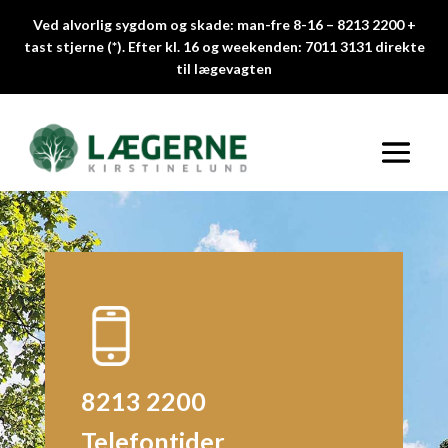
Ved alvorlig sygdom og skade: man-fre 8-16 –
8213 2200
+
tast stjerne (*). Efter kl. 16 og weekenden:
7011 3131
direkte
til lægevagten
8213 2200
Telefontider